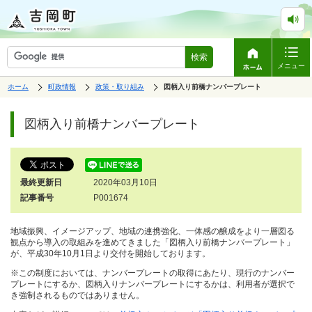
検索
メニュー
表
の
の
ホーム
町政情報
政策・取り組み
の
図柄入り前橋ナンバープレート
中
中
示
中
で
の
の
ペ
の
す。
ペ
ー
図柄入り前橋ナンバープレート
ー
ジ
ジ
は、
の
本
文
最終更新日
2020年03月10日
で
す。
記事番号
P001674
地域振興、イメージアップ、地域の連携強化、一体感の醸成をより一層図る
観点から導入の取組みを進めてきました「図柄入り前橋ナンバープレート」
が、平成30年10月1日より交付を開始しております。
※この制度においては、ナンバープレートの取得にあたり、現行のナンバー
プレートにするか、図柄入りナンバープレートにするかは、利用者が選択で
き強制されるものではありません。