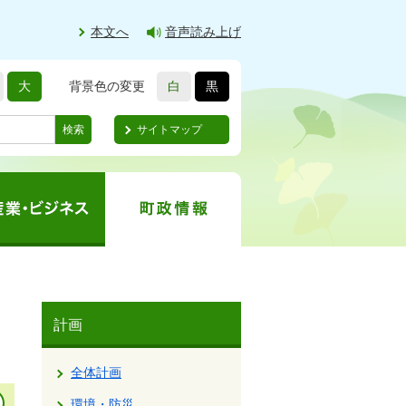
本文へ
音声読み上げ
大
背景色の変更
白
黒
サイトマップ
検索
計画
全体計画
環境・防災