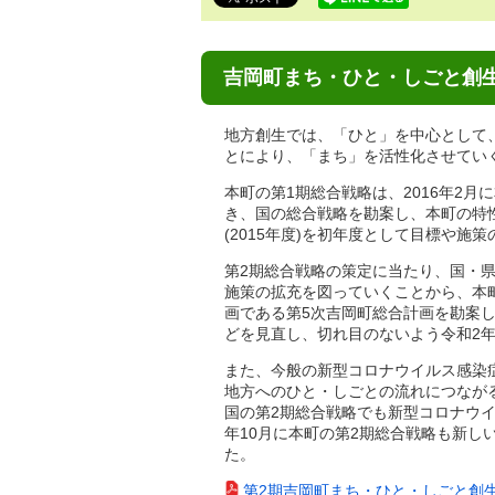
で
す。
吉岡町まち・ひと・しごと創
地方創生では、「ひと」を中心として
とにより、「まち」を活性化させてい
本町の第1期総合戦略は、2016年2
き、国の総合戦略を勘案し、本町の特
(2015年度)を初年度として目標や
第2期総合戦略の策定に当たり、国・
施策の拡充を図っていくことから、本
画である第5次吉岡町総合計画を勘案
どを見直し、切れ目のないよう令和2年
また、今般の新型コロナウイルス感染
地方へのひと・しごとの流れにつなが
国の第2期総合戦略でも新型コロナウ
年10月に本町の第2期総合戦略も新
た。
第2期吉岡町まち・ひと・しごと創生総合戦