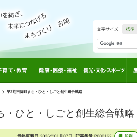
文字サイズ
標準
の
第2期吉岡町まち・ひと・しごと創生総合戦略
中
の
ち・ひと・しごと創生総合戦略
最終更新日
2026年01月07日
記事番号
P000162
印刷