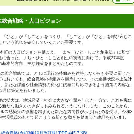
生総合戦略・人口ビジョン
、「ひと」が「しごと」をつくり、「しごと」が「ひと」を呼び込むこ
くという流れを確立していくことが重要です。
月に本町の人口ビジョンを踏まえ、「まち・ひと・しごと創生法」に基づ
性に合った、まち・ひと・しごと創生の実現に向けて、平成27年度
施策の基本的方向、主な施策をまとめたものです。
県の総合戦略では、ともに現行の枠組みを維持しながらも必要に応じた
町においても、総合戦略の枠組みを継承しつつ、その進捗状況や上位計
し、新たな課題や社会情勢の変化に的確に対応できるよう施策の内容な
3月に策定を行いました。
症の拡大は、地域経済・社会に大きな打撃を与えた一方で、これを機に
る新たな働き方のきざしもみられるようになりました。このことから、
イルス感染症の影響を踏まえた新たな方向性が示されたのを受け、令和3
しい生活様式のもとで起こりうる新たな動きを踏まえた改訂を行いまし
略(令和3年10月改訂版)(PDF:445.7 KB)