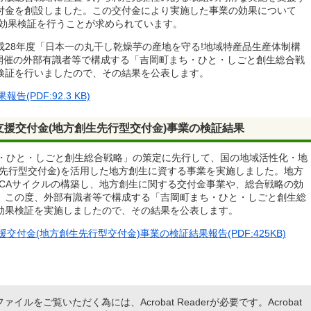
付金を創設しました。この交付金により実施した事業の効果について
し、効果検証を行うことが求められています。
28年度「日本一の丸干し乾燥芋の産地を守る!地域特産品生産体制構
日開催の外部有識者等で構成する「吉岡町まち・ひと・しごと創生総合戦
検証を行いましたので、その結果を公表します。
PDF:92.3 KB)
援交付金(地方創生先行型交付金)事業の検証結果
ち・ひと・しごと創生総合戦略」の策定に先行して、国の地域活性化・地
生先行型交付金)を活用した地方創生に資する事業を実施しました。地方
DCAサイクルの構築し、地方創生に関する交付金事業や、総合戦略の効
。この度、外部有識者等で構成する「吉岡町まち・ひと・しごと創生総
効果検証を実施しましたので、その結果を公表します。
付金(地方創生先行型交付金)事業の検証結果報告(PDF:425KB)
ァイルをご覧いただく為には、Acrobat Readerが必要です。Acrobat