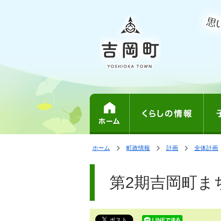
表
の
の
の
ホーム
町政情報
計画
全体計画
中
中
中
示
で
の
の
の
ペ
す。
ペ
ー
第2期吉岡町ま
ー
ジ
ジ
は、
の
本
文