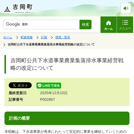
検索
メニュー
表
の
の
の
ホーム
町政情報
計画
環境・防災
中
中
中
示
の
の
の
の
吉岡町公共下水道事業農業集落排水事業経営戦略の改定について
ペ
中
ー
で
の
ジ
す。
ペ
吉岡町公共下水道事業農業集落排水事業経営戦
は、
ー
ジ
略の改定について
の
本
文
で
す。
最終更新日
2025年12月10日
記事番号
P002867
計画の概要
本戦略は、下水道事業が将来にわたって安定的に事業を継続していくための