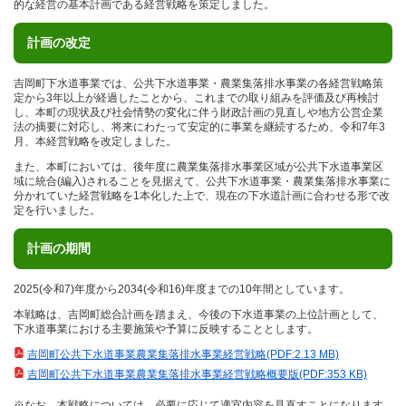
的な経営の基本計画である経営戦略を策定しました。
計画の改定
吉岡町下水道事業では、公共下水道事業・農業集落排水事業の各経営戦略策
定から3年以上が経過したことから、これまでの取り組みを評価及び再検討
し、本町の現状及び社会情勢の変化に伴う財政計画の見直しや地方公営企業
法の摘要に対応し、将来にわたって安定的に事業を継続するため、令和7年3
月、本経営戦略を改定しました。
また、本町においては、後年度に農業集落排水事業区域が公共下水道事業区
域に統合(編入)されることを見据えて、公共下水道事業・農業集落排水事業に
分かれていた経営戦略を1本化した上で、現在の下水道計画に合わせる形で改
定を行いました。
計画の期間
2025(令和7)年度から2034(令和16)年度までの10年間としています。
本戦略は、吉岡町総合計画を踏まえ、今後の下水道事業の上位計画として、
下水道事業における主要施策や予算に反映することとします。
吉岡町公共下水道事業農業集落排水事業経営戦略(PDF:2.13 MB)
吉岡町公共下水道事業農業集落排水事業経営戦略概要版(PDF:353 KB)
※なお、本戦略については、必要に応じて適宜内容を見直すことになります