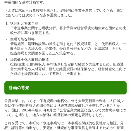
中長期的な基本計画です。
下水道に求められる役割を果たし、継続的に事業を運営していくため、策定
にあたっては次のような点を重視しました。
状分析と将来予測
下水道事業に関する現状分析、将来予測や経営環境の類似する団体との比
較分析に基づき策定する。
実現可能な戦略
管路施設、処理施設等の状況を踏まえた「投資試算」と、使用料収入、一
般会計からの繰入金、企業債、受益者分担金などの「財源試算」を行い、
担当部局との調整を図った上で策定する。
経営健全化の取組の推進
投資(支出)と財源(収入)を均衡させ安定的な経営を実現するため、組織運
営の効率化や人材育成、新たな経営資源の確保策など、経営健全化に向け
た取組を経営戦略において整理し、推進する。
計画の背景
公営企業においては、保有資産の老朽化に伴う大量更新期の到来、人口減少
等に伴う使用料収入の減少等により経営環境が厳しさを増していることか
ら、国は、2014(平成26)年8月に「公営企業の経営に当たっての留意事項につ
いて」を通知し、地方自治体に経営戦略の策定を要請しました。
これを受けて、本町の下水道事業では、本事業を財政的な見地から検証、分
析、課題等の抽出をし、安定的・継続的な事業運営を推進するための中長期