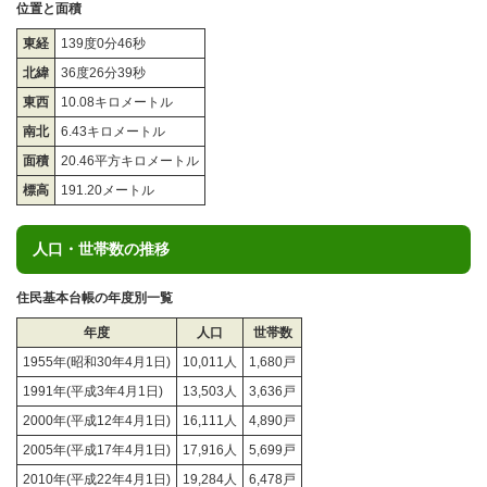
位置と面積
東経
139度0分46秒
北緯
36度26分39秒
東西
10.08キロメートル
南北
6.43キロメートル
面積
20.46平方キロメートル
標高
191.20メートル
人口・世帯数の推移
住民基本台帳の年度別一覧
年度
人口
世帯数
1955年(昭和30年4月1日)
10,011人
1,680戸
1991年(平成3年4月1日)
13,503人
3,636戸
2000年(平成12年4月1日)
16,111人
4,890戸
2005年(平成17年4月1日)
17,916人
5,699戸
2010年(平成22年4月1日)
19,284人
6,478戸