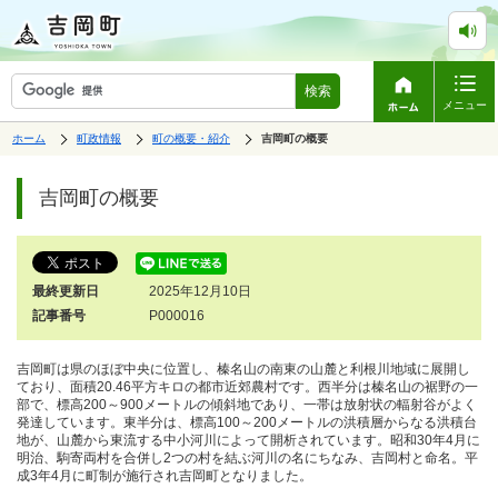
検索
メニュー
表
の
の
ホーム
町政情報
町の概要・紹介
の
吉岡町の概要
中
中
示
中
で
の
の
ペ
の
す。
ペ
ー
吉岡町の概要
ー
ジ
ジ
は、
の
本
文
最終更新日
2025年12月10日
で
す。
記事番号
P000016
吉岡町は県のほぼ中央に位置し、榛名山の南東の山麓と利根川地域に展開し
ており、面積20.46平方キロの都市近郊農村です。西半分は榛名山の裾野の一
部で、標高200～900メートルの傾斜地であり、一帯は放射状の輻射谷がよく
発達しています。東半分は、標高100～200メートルの洪積層からなる洪積台
地が、山麓から東流する中小河川によって開析されています。昭和30年4月に
明治、駒寄両村を合併し2つの村を結ぶ河川の名にちなみ、吉岡村と命名。平
成3年4月に町制が施行され吉岡町となりました。