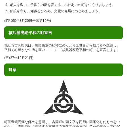
老人を敬い、子供らの夢を育てる、ふれあいの町をつくりましょう。
伝統を守り、知識をひろめ、文化の発展につとめましょう。
(昭和60年3月20日告示第19号)
核兵器廃絶平和の町宣言
私たち吉岡町民は、町民憲章の精神にのっとり全世界から核兵器を廃絶し、
平和で心豊かな生活を願い、ここに「核兵器廃絶平和の町」を宣言します。
(平成7年12月21日)
町章
町章豊饒円満な郷土を意図し、吉岡町の頭文字を円形に図案化したものを中
心とし、本町随所に見望する古墳群の古代文化を象徴して石の鏃を三方に配