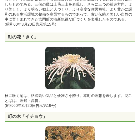
したものである。三個の鏃は上毛三山を表現し、さらに三つの前進方向、よ
り美しく、より明るい郷土と人づくり、より高度な住民福祉、より豊かに調
和のある生活環境の整備を意図するものであって、古い伝統と美しい自然の
中に育くまれてきた吉岡町の清新気鋭な町づくりを表現したものである。
(昭和60年3月20日告示第15号)
町の花「きく」
秋に咲く菊は、格調高い気品と優雅さを誇り、本町の理想を表します。花こ
とばは、理知・高貴。
(昭和60年3月20日告示第19号)
町の木「イチョウ」