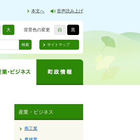
本文へ
音声読み上げ
大
背景色の変更
白
黒
サイトマップ
検索
産業・ビジネス
商工業
農林業