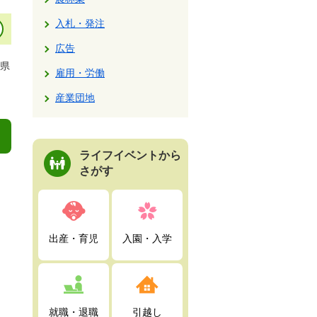
入札・発注
広告
県
雇用・労働
産業団地
ライフイベントから
さがす
出産・育児
入園・入学
就職・退職
引越し