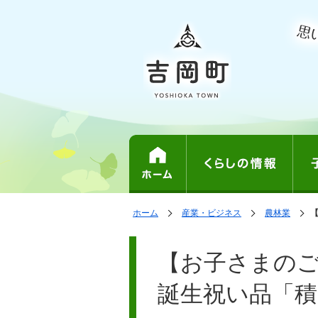
表
の
の
ホーム
産業・ビジネス
農林業
中
中
示
で
の
の
ペ
す。
ペ
ー
【お子さまの
ー
ジ
ジ
は、
の
誕生祝い品「
本
文