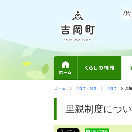
表
の
の
ホーム
子育て・教育
子育て
の
里
中
中
示
中
で
の
の
の
ペ
す。
ペ
ー
里親制度につ
ー
ジ
ジ
は、
の
本
文