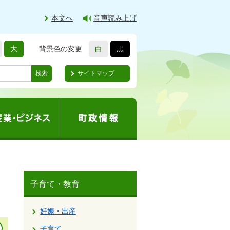
本文へ
音声読み上げ
大
背景色の変更
白
黒
サイトマップ
検索
子育て・教育
妊娠・出産
子育て