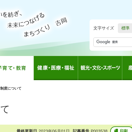
文字サイズ
標準
親制度について
いて
最終更新日
2023年06月01日
記事番号
P003538
印刷