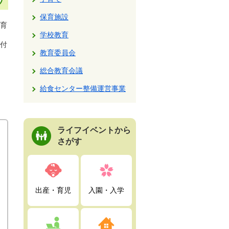
保育施設
育
学校教育
付
教育委員会
総合教育会議
給食センター整備運営事業
ライフイベントから
さがす
出産・育児
入園・入学