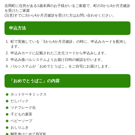
吉岡町に住所がある1歳未満のお子様がいるご家庭で、町の3から4か月児健診
を受けたご家庭
(注意)すでに3から4か月児健診を受けた方はお問い合わせください。
申込方法
町で実施している「3から4か月児健診」の時に、申込みカードを配布し
ます。
申込みカードに記載された二次元コードから申込みします。
申込み後パルシステムよりお届け日時の確認を行います。
パルシステムが「おめでとうばこ」をご自宅にお届けします。
「おめでとうばこ」の内容
ホットケーキミックス
だしパック
ツナフレーク缶
子どもの麦茶
ベビーソープ
おしりふき
離乳食はじめてBOOK