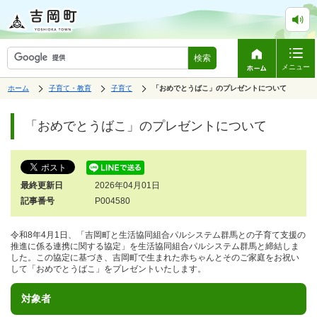
検索
メニュー
表
の
の
ホーム
子育て・教育
子育て
の
「おめでとうばこ」のプレゼントについて
中
中
示
中
で
の
の
ペ
の
す。
ペ
ー
「おめでとうばこ」のプレゼントについて
ー
ジ
ジ
は、
の
本
文
最終更新日
2026年04月01日
で
す。
記事番号
P004580
令和8年4月1日、「吉岡町と生活協同組合パルシステム群馬との子育て支援の
推進に係る連携に関する協定」を生活協同組合パルシステム群馬と締結しま
した。この協定に基づき、吉岡町で生まれた赤ちゃんとそのご家庭をお祝い
して「おめでとうばこ」をプレゼントいたします。
対象者